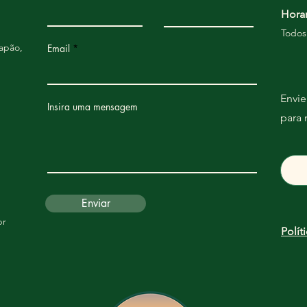
Hora
Todos
apão,
Email
Envi
Insira uma mensagem
para
Enviar
br
Polít