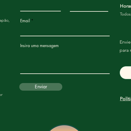
Hora
Todos
apão,
Email
Envi
Insira uma mensagem
para
Enviar
br
Polít